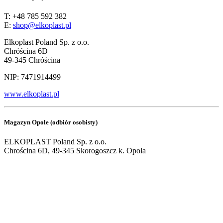
T: +48 785 592 382
E:
shop@elkoplast.pl
Elkoplast Poland Sp. z o.o.
Chróścina 6D
49-345 Chróścina
NIP: 7471914499
www.elkoplast.pl
Magazyn Opole (odbiór osobisty)
ELKOPLAST Poland Sp. z o.o.
Chrościna 6D, 49-345 Skorogoszcz k. Opola