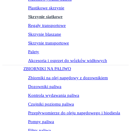
Plastikowe skrzynie
Skrzynie siatkowe
Regały transportowe
Skrzynie blaszane
Skrzynie transportowe
Palety
Akcesoria i osprzęt do wózków widłowych
ZBIORNIKI NA PALIWO
Zbiorniki na olej napędowy z dozownikiem
Dozowniki paliwa
Kontrola wydawania paliwa
Czujniki poziomu paliwa
Przepływomierze do oleju napędowego i biodiesla
Pompy paliwa
Filtry paliwa