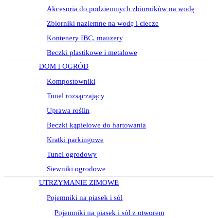
Akcesoria do podziemnych zbiorników na wodę
Zbiorniki naziemne na wodę i ciecze
Kontenery IBC, mauzery
Beczki plastikowe i metalowe
DOM I OGRÓD
Kompostowniki
Tunel rozsączający
Uprawa roślin
Beczki kąpielowe do hartowania
Kratki parkingowe
Tunel ogrodowy
Siewniki ogrodowe
UTRZYMANIE ZIMOWE
Pojemniki na piasek i sól
Pojemniki na piasek i sól z otworem