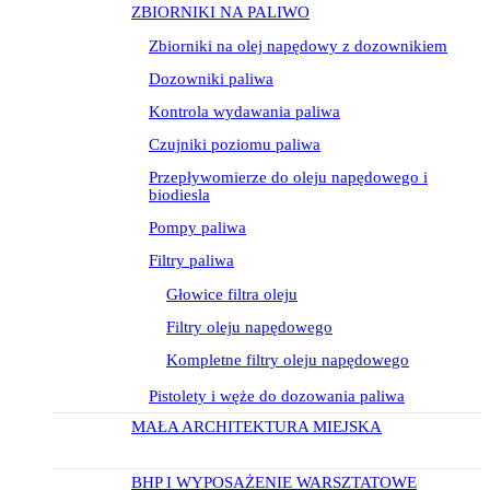
ZBIORNIKI NA PALIWO
Zbiorniki na olej napędowy z dozownikiem
Dozowniki paliwa
Kontrola wydawania paliwa
Czujniki poziomu paliwa
Przepływomierze do oleju napędowego i
biodiesla
Pompy paliwa
Filtry paliwa
Głowice filtra oleju
Filtry oleju napędowego
Kompletne filtry oleju napędowego
Pistolety i węże do dozowania paliwa
MAŁA ARCHITEKTURA MIEJSKA
BHP I WYPOSAŻENIE WARSZTATOWE