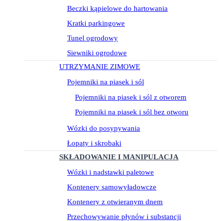
Beczki kąpielowe do hartowania
Kratki parkingowe
Tunel ogrodowy
Siewniki ogrodowe
UTRZYMANIE ZIMOWE
Pojemniki na piasek i sól
Pojemniki na piasek i sól z otworem
Pojemniki na piasek i sól bez otworu
Wózki do posypywania
Łopaty i skrobaki
SKŁADOWANIE I MANIPULACJA
Wózki i nadstawki paletowe
Kontenery samowyładowcze
Kontenery z otwieranym dnem
Przechowywanie płynów i substancji