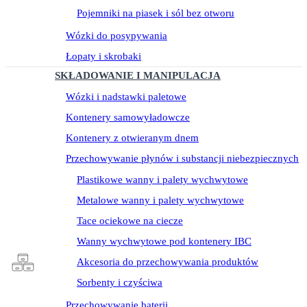
Pojemniki na piasek i sól bez otworu
Wózki do posypywania
Łopaty i skrobaki
SKŁADOWANIE I MANIPULACJA
Wózki i nadstawki paletowe
Kontenery samowyładowcze
Kontenery z otwieranym dnem
Przechowywanie płynów i substancji niebezpiecznych
Plastikowe wanny i palety wychwytowe
Metalowe wanny i palety wychwytowe
Tace ociekowe na ciecze
Wanny wychwytowe pod kontenery IBC
Akcesoria do przechowywania produktów
Sorbenty i czyściwa
Przechowywanie baterii