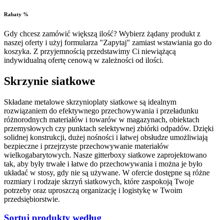
Rabaty %
Gdy chcesz zamówić większą ilość? Wybierz żądany produkt z
naszej oferty i użyj formularza "Zapytaj" zamiast wstawiania go do
koszyka. Z przyjemnością przedstawimy Ci niewiążącą
indywidualną ofertę cenową w zależności od ilości.
Skrzynie siatkowe
Składane metalowe skrzynioplaty siatkowe są idealnym
rozwiązaniem do efektywnego przechowywania i przeładunku
różnorodnych materiałów i towarów w magazynach, obiektach
przemysłowych czy punktach selektywnej zbiórki odpadów. Dzięki
solidnej konstrukcji, dużej nośności i łatwej obsłudze umożliwiają
bezpieczne i przejrzyste przechowywanie materiałów
wielkogabarytowych. Nasze gitterboxy siatkowe zaprojektowano
tak, aby były trwałe i łatwe do przechowywania i można je było
układać w stosy, gdy nie są używane. W ofercie dostępne są różne
rozmiary i rodzaje skrzyń siatkowych, które zaspokoją Twoje
potrzeby oraz uproszczą organizację i logistykę w Twoim
przedsiębiorstwie.
Sortuj produkty według