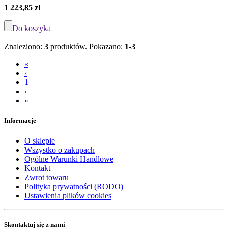
1 223,85 zł
Do koszyka
Znaleziono:
3
produktów.
Pokazano:
1-3
«
‹
1
›
»
Informacje
O sklepie
Wszystko o zakupach
Ogólne Warunki Handlowe
Kontakt
Zwrot towaru
Polityka prywatności (RODO)
Ustawienia plików cookies
Skontaktuj się z nami