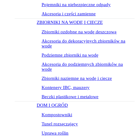
Pojemniki na niebezpieczne odpady
Akcesoria i części zamienne
ZBIORNIKI NA WODĘ I CIECZE
Zbiorniki ozdobne na wodę deszczową
Akcesoria do dekoracyjnych zbiorników na
wodę
Podziemne zbiorniki na wodę
Akcesoria do podziemnych zbiorników na
wodę
Zbiorniki naziemne na wodę i ciecze
Kontenery IBC, mauzery
Beczki plastikowe i metalowe
DOM I OGRÓD
Kompostowniki
Tunel rozsączający
Uprawa roślin