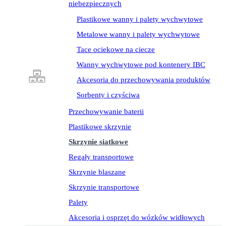
niebezpiecznych
Plastikowe wanny i palety wychwytowe
Metalowe wanny i palety wychwytowe
Tace ociekowe na ciecze
Wanny wychwytowe pod kontenery IBC
Akcesoria do przechowywania produktów
Sorbenty i czyściwa
Przechowywanie baterii
Plastikowe skrzynie
Skrzynie siatkowe
Regały transportowe
Skrzynie blaszane
Skrzynie transportowe
Palety
Akcesoria i osprzęt do wózków widłowych