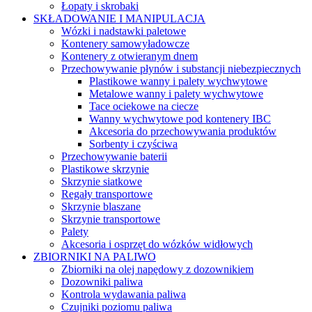
Łopaty i skrobaki
SKŁADOWANIE I MANIPULACJA
Wózki i nadstawki paletowe
Kontenery samowyładowcze
Kontenery z otwieranym dnem
Przechowywanie płynów i substancji niebezpiecznych
Plastikowe wanny i palety wychwytowe
Metalowe wanny i palety wychwytowe
Tace ociekowe na ciecze
Wanny wychwytowe pod kontenery IBC
Akcesoria do przechowywania produktów
Sorbenty i czyściwa
Przechowywanie baterii
Plastikowe skrzynie
Skrzynie siatkowe
Regały transportowe
Skrzynie blaszane
Skrzynie transportowe
Palety
Akcesoria i osprzęt do wózków widłowych
ZBIORNIKI NA PALIWO
Zbiorniki na olej napędowy z dozownikiem
Dozowniki paliwa
Kontrola wydawania paliwa
Czujniki poziomu paliwa