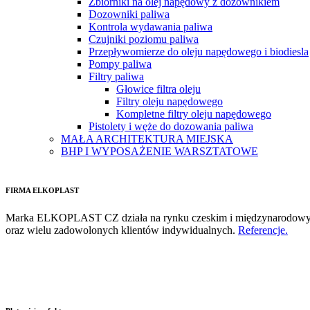
Zbiorniki na olej napędowy z dozownikiem
Dozowniki paliwa
Kontrola wydawania paliwa
Czujniki poziomu paliwa
Przepływomierze do oleju napędowego i biodiesla
Pompy paliwa
Filtry paliwa
Głowice filtra oleju
Filtry oleju napędowego
Kompletne filtry oleju napędowego
Pistolety i węże do dozowania paliwa
MAŁA ARCHITEKTURA MIEJSKA
BHP I WYPOSAŻENIE WARSZTATOWE
FIRMA ELKOPLAST
Marka ELKOPLAST CZ działa na rynku czeskim i międzynarodowym od p
oraz wielu zadowolonych klientów indywidualnych.
Referencje.