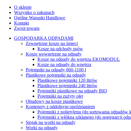
O sklepie
Wszystko o zakupach
Ogólne Warunki Handlowe
Kontakt
Zwrot towaru
GOSPODARKA ODPADAMI
Zewnętrzne kosze na śmieci
Kosze na odchody psów
Kosze wewnętrzne na odpady
Kosze na odpady do wnętrza EKOMODUL
Kosze na odpady do wnętrza
Pojemniki na odpady 660-1100 l
Plastikowe pojemniki na odpady
Plastikowe pojemniki 120 litrów
Plastikowe pojemniki 240 litrów
Pojemniki plastikowe na odpady BIO
Pojemniki na zużyty olej
Obudowy na kosze plastikowe
Kontenery z oddolnym opróżnianiem
Pojemniki z polietylenu (do sortowania odpadó
Pojemniki z włókna szklanego (do segregarcji 
Stojak na worki na odpady
Worki na odpady