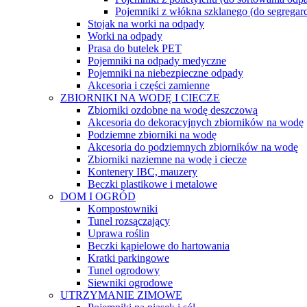
Pojemniki z włókna szklanego (do segreg
Stojak na worki na odpady
Worki na odpady
Prasa do butelek PET
Pojemniki na odpady medyczne
Pojemniki na niebezpieczne odpady
Akcesoria i części zamienne
ZBIORNIKI NA WODĘ I CIECZE
Zbiorniki ozdobne na wodę deszczową
Akcesoria do dekoracyjnych zbiorników na wodę
Podziemne zbiorniki na wodę
Akcesoria do podziemnych zbiorników na wodę
Zbiorniki naziemne na wodę i ciecze
Kontenery IBC, mauzery
Beczki plastikowe i metalowe
DOM I OGRÓD
Kompostowniki
Tunel rozsączający
Uprawa roślin
Beczki kąpielowe do hartowania
Kratki parkingowe
Tunel ogrodowy
Siewniki ogrodowe
UTRZYMANIE ZIMOWE