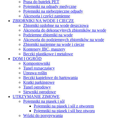
Prasa do butelek PET
Pojemniki na odpady medyczne
Pojemniki na niebezpieczne odpady
Akcesoria i części zamienne
ZBIORNIKI NA WODĘ I CIECZE
Zbiorniki ozdobne na wodę deszczową
Akcesoria do dekoracyjnych zbiorników na wodę
Podziemne zbiorniki na wodę
Akcesoria do podziemnych zbiorników na wodę
Zbiorniki naziemne na wodę i ciecze
Kontenery IBC, mauzery
Beczki plastikowe i metalowe
DOM I OGRÓD
Kompostowniki
Tunel rozsączający
Uprawa roślin
Beczki kąpielowe do hartowania
Kratki parkingowe
Tunel ogrodowy
Siewniki ogrodowe
UTRZYMANIE ZIMOWE
Pojemniki na piasek i sól
Pojemniki na piasek i sól z otworem
Pojemniki na piasek i sól bez otworu
Wózki do posypywania