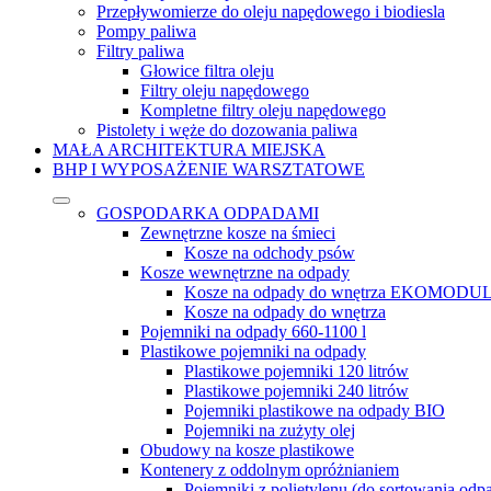
Przepływomierze do oleju napędowego i biodiesla
Pompy paliwa
Filtry paliwa
Głowice filtra oleju
Filtry oleju napędowego
Kompletne filtry oleju napędowego
Pistolety i węże do dozowania paliwa
MAŁA ARCHITEKTURA MIEJSKA
BHP I WYPOSAŻENIE WARSZTATOWE
GOSPODARKA ODPADAMI
Zewnętrzne kosze na śmieci
Kosze na odchody psów
Kosze wewnętrzne na odpady
Kosze na odpady do wnętrza EKOMODU
Kosze na odpady do wnętrza
Pojemniki na odpady 660-1100 l
Plastikowe pojemniki na odpady
Plastikowe pojemniki 120 litrów
Plastikowe pojemniki 240 litrów
Pojemniki plastikowe na odpady BIO
Pojemniki na zużyty olej
Obudowy na kosze plastikowe
Kontenery z oddolnym opróżnianiem
Pojemniki z polietylenu (do sortowania o