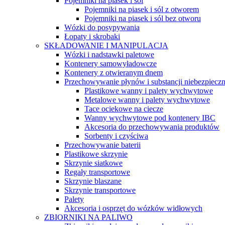
Pojemniki na piasek i sól
Pojemniki na piasek i sól z otworem
Pojemniki na piasek i sól bez otworu
Wózki do posypywania
Łopaty i skrobaki
SKŁADOWANIE I MANIPULACJA
Wózki i nadstawki paletowe
Kontenery samowyładowcze
Kontenery z otwieranym dnem
Przechowywanie płynów i substancji niebezpiecz
Plastikowe wanny i palety wychwytowe
Metalowe wanny i palety wychwytowe
Tace ociekowe na ciecze
Wanny wychwytowe pod kontenery IBC
Akcesoria do przechowywania produktów
Sorbenty i czyściwa
Przechowywanie baterii
Plastikowe skrzynie
Skrzynie siatkowe
Regały transportowe
Skrzynie blaszane
Skrzynie transportowe
Palety
Akcesoria i osprzęt do wózków widłowych
ZBIORNIKI NA PALIWO